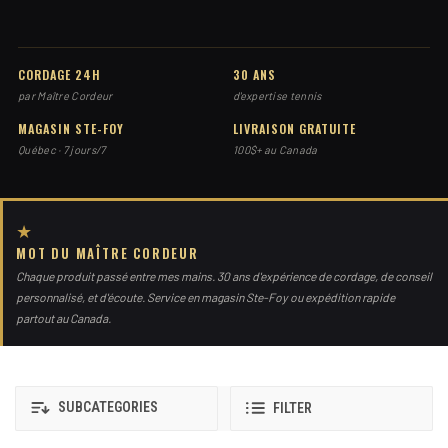
CORDAGE 24H
30 ANS
par Maître Cordeur
d'expertise tennis
MAGASIN STE-FOY
LIVRAISON GRATUITE
Québec · 7 jours/7
100$+ au Canada
★
MOT DU MAÎTRE CORDEUR
Chaque produit passé entre mes mains. 30 ans d'expérience de cordage, de conseil
personnalisé, et d'écoute. Service en magasin Ste-Foy ou expédition rapide
partout au Canada.
SUBCATEGORIES
FILTER