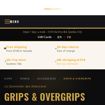
MENU
418 380-0775
info@tennisprosport.com
☎
✉
Open 7 days a week · 2330 Ste-Foy Rd, Quebec City
·
Gift Cards
·
EN
|
FR
Free shipping
30-day returns
🚚
↩
from $100 in Canada
free of charge
Ste-Foy store
24h stringing at $18
📍
⚡
Quebec City
See our services
HOME
/
TENNIS
/
ACCESSORIES
/
GRIPS & OVERGRIPS
Le Sommelier des Sélections
GRIPS & OVERGRIPS