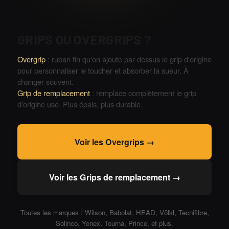
GRIPS OU OVERGRIPS ?
Overgrip
: ruban fin qu'on ajoute par-dessus le grip d'origine
pour personnaliser le toucher et absorber la sueur. À
changer souvent.
Grip de remplacement
: remplace complètement le grip
d'origine usé. Plus épais, plus durable.
Voir les Overgrips →
Voir les Grips de remplacement →
Toutes les marques : Wilson, Babolat, HEAD, Völkl, Tecnifibre,
Solinco, Yonex, Tourna, Prince, et plus.