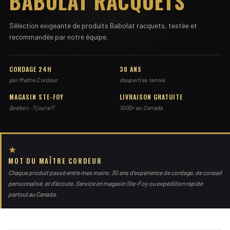
BABOLAT RACQUETS
Sélection exigeante de produits Babolat racquets, testée et
recommandée par notre équipe.
CORDAGE 24H
30 ANS
par Maître Cordeur
d'expertise tennis
MAGASIN STE-FOY
LIVRAISON GRATUITE
Québec · 7 jours/7
100$+ au Canada
★
MOT DU MAÎTRE CORDEUR
Chaque produit passé entre mes mains. 30 ans d'expérience de cordage, de conseil
personnalisé, et d'écoute. Service en magasin Ste-Foy ou expédition rapide
partout au Canada.