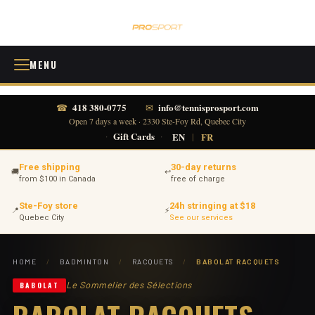
MENU
418 380-0775
info@tennisprosport.com
☎
✉
Open 7 days a week · 2330 Ste-Foy Rd, Quebec City
·
Gift Cards
·
EN
|
FR
Free shipping
30-day returns
🚚
↩
from $100 in Canada
free of charge
Ste-Foy store
24h stringing at $18
📍
⚡
Quebec City
See our services
HOME
/
BADMINTON
/
RACQUETS
/
BABOLAT RACQUETS
Le Sommelier des Sélections