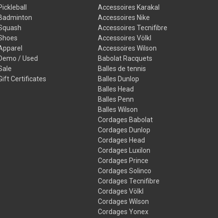
Pickleball
Accessoires Karakal
Badminton
Accessoires Nike
Squash
Accessoires Tecnifibre
Shoes
Accessoires Völkl
Apparel
Accessoires Wilson
Demo / Used
Babolat Racquets
Sale
Balles de tennis
Gift Certificates
Balles Dunlop
Balles Head
Balles Penn
Balles Wilson
Cordages Babolat
Cordages Dunlop
Cordages Head
Cordages Luxilon
Cordages Prince
Cordages Solinco
Cordages Tecnifibre
Cordages Völkl
Cordages Wilson
Cordages Yonex