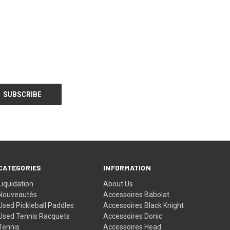
CATEGORIES
INFORMATION
Liquidation
About Us
Nouveautés
Accessoires Babolat
Used Pickleball Paddles
Accessoires Black Knight
Used Tennis Racquets
Accessoires Donic
Tennis
Accessoires Head