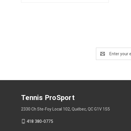
Email
Address
Tennis ProSport
2330 Ch Ste-Foy Local 102, Québec, QC G1V 1S5
418 380-0775