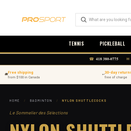
TENNIS
PICKLEBALL
418 380-0775
☎
✉
Free shipping
30-day return
🚚
↩
from $100 in Canada
free of charge
HOME
/
BADMINTON
/
NYLON SHUTTLECOCKS
Le Sommelier des Sélections
NYLON SHUTTL