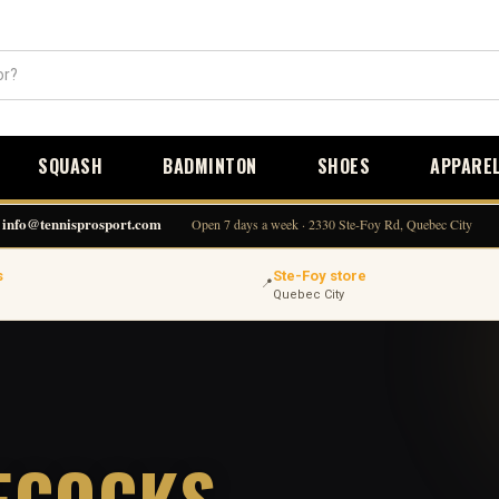
SQUASH
BADMINTON
SHOES
APPARE
info@tennisprosport.com
Open 7 days a week · 2330 Ste-Foy Rd, Quebec City
s
Ste-Foy store
📍
Quebec City
ECOCKS