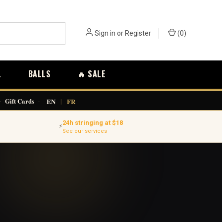
Sign in
or
Register
(
0
)
L
BALLS
🔥 SALE
·
Gift Cards
·
EN
|
FR
24h stringing at $18
⚡
See our services