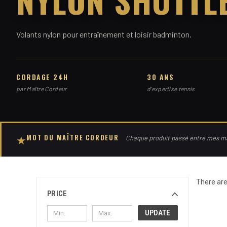
Volants nylon pour entraînement et loisir badminton.
CORDAGE 24H
30 ANS
par Maître Cordeur
d'expertise tennis
MOT DU MAÎTRE CORDEUR
★
Chaque produit passé entre mes mai
There are
PRICE
UPDATE