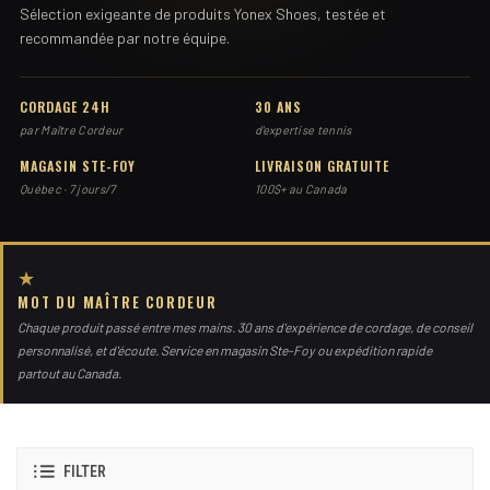
Sélection exigeante de produits Yonex Shoes, testée et
recommandée par notre équipe.
CORDAGE 24H
30 ANS
par Maître Cordeur
d'expertise tennis
MAGASIN STE-FOY
LIVRAISON GRATUITE
Québec · 7 jours/7
100$+ au Canada
★
MOT DU MAÎTRE CORDEUR
Chaque produit passé entre mes mains. 30 ans d'expérience de cordage, de conseil
personnalisé, et d'écoute. Service en magasin Ste-Foy ou expédition rapide
partout au Canada.
FILTER