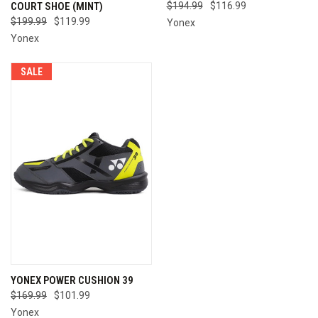
COURT SHOE (MINT)
$194.99
$116.99
$199.99
$119.99
Yonex
Yonex
SALE
YONEX POWER CUSHION 39
$169.99
$101.99
Yonex