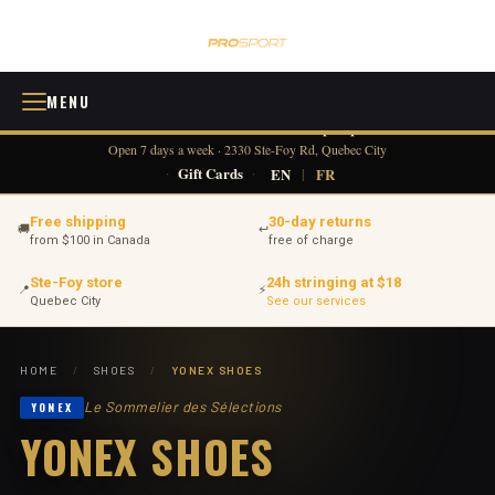
MENU
418 380-0775
info@tennisprosport.com
☎
✉
Open 7 days a week · 2330 Ste-Foy Rd, Quebec City
·
Gift Cards
·
EN
|
FR
Free shipping
30-day returns
🚚
↩
from $100 in Canada
free of charge
Ste-Foy store
24h stringing at $18
📍
⚡
Quebec City
See our services
HOME
/
SHOES
/
YONEX SHOES
Le Sommelier des Sélections
YONEX SHOES