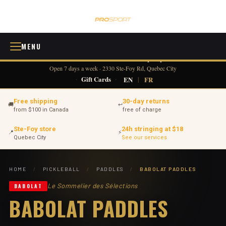
MENU
418 380-0775
info@tennisprosport.com
☎
✉
Open 7 days a week · 2330 Ste-Foy Rd, Quebec City
·
Gift Cards
·
EN
|
FR
Free shipping
30-day returns
🚚
↩
from $100 in Canada
free of charge
Ste-Foy store
24h stringing at $18
📍
⚡
Quebec City
See our services
HOME
/
PICKLEBALL
/
PADDLES
/
BABOLAT PADDLES
Le Sommelier des Sélections
BABOLAT PADDLES