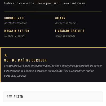
Babolat pickleball paddles — premium tournament series.
CORDAGE 24H
30 ANS
par Maître Cordeur
d'expertise tennis
MAGASIN STE-FOY
LIVRAISON GRATUITE
Québec · 7 jours/7
100$+ au Canada
★
MOT DU MAÎTRE CORDEUR
Chaque produit passé entre mes mains. 30 ans d'expérience de cordage, de conseil
personnalisé, et d'écoute. Service en magasin Ste-Foy ou expédition rapide
partout au Canada.
FILTER