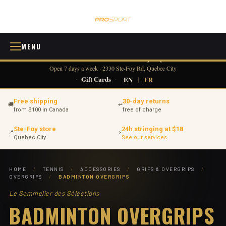
MENU
418 380-0775
info@tennisprosport.com
☎
✉
Open 7 days a week · 2330 Ste-Foy Rd, Quebec City
·
Gift Cards
·
EN
|
FR
Free shipping
30-day returns
🚚
↩
from $100 in Canada
free of charge
Ste-Foy store
24h stringing at $18
📍
⚡
Quebec City
See our services
HOME
/
TENNIS
/
ACCESSORIES
/
GRIPS & OVERGRIPS
/
OVERGRIPS
/
BADMINTON OVERGRIPS
Le Sommelier des Sélections
BADMINTON OVERGRIPS