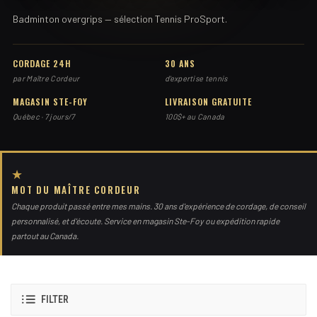
Badminton overgrips — sélection Tennis ProSport.
CORDAGE 24H
30 ANS
par Maître Cordeur
d'expertise tennis
MAGASIN STE-FOY
LIVRAISON GRATUITE
Québec · 7 jours/7
100$+ au Canada
★
MOT DU MAÎTRE CORDEUR
Chaque produit passé entre mes mains. 30 ans d'expérience de cordage, de conseil
personnalisé, et d'écoute. Service en magasin Ste-Foy ou expédition rapide
partout au Canada.
FILTER