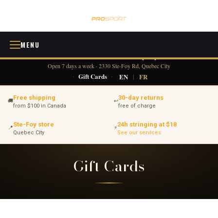
MENU
418 380-0775
info@tennisprosport.com
☎
✉
Open 7 days a week · 2330 Ste-Foy Rd, Quebec City
·
Gift Cards
·
EN
|
FR
Free shipping
30-day returns
🚚
↩
from $100 in Canada
free of charge
Ste-Foy store
24h stringing at $18
📍
⚡
Quebec City
See our services
Gift Cards