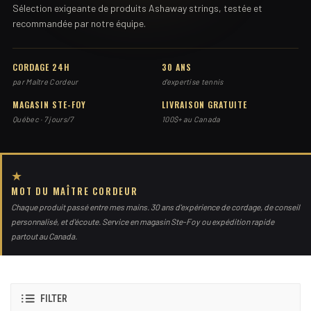
Sélection exigeante de produits Ashaway strings, testée et
recommandée par notre équipe.
CORDAGE 24H
30 ANS
par Maître Cordeur
d'expertise tennis
MAGASIN STE-FOY
LIVRAISON GRATUITE
Québec · 7 jours/7
100$+ au Canada
★
MOT DU MAÎTRE CORDEUR
Chaque produit passé entre mes mains. 30 ans d'expérience de cordage, de conseil
personnalisé, et d'écoute. Service en magasin Ste-Foy ou expédition rapide
partout au Canada.
FILTER