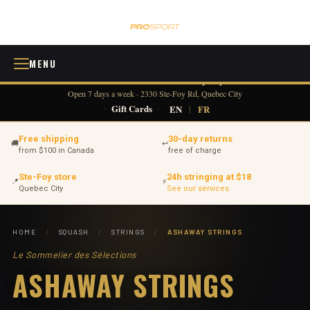
MENU
418 380-0775
info@tennisprosport.com
☎
✉
Open 7 days a week · 2330 Ste-Foy Rd, Quebec City
·
Gift Cards
·
EN
|
FR
Free shipping
30-day returns
🚚
↩
from $100 in Canada
free of charge
Ste-Foy store
24h stringing at $18
📍
⚡
Quebec City
See our services
HOME
/
SQUASH
/
STRINGS
/
ASHAWAY STRINGS
Le Sommelier des Sélections
ASHAWAY STRINGS