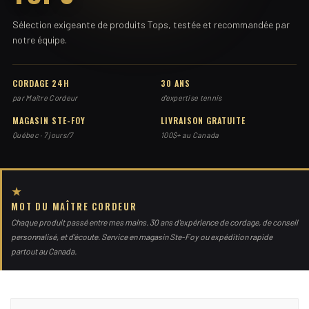
Sélection exigeante de produits Tops, testée et recommandée par
notre équipe.
CORDAGE 24H
30 ANS
par Maître Cordeur
d'expertise tennis
MAGASIN STE-FOY
LIVRAISON GRATUITE
Québec · 7 jours/7
100$+ au Canada
★
MOT DU MAÎTRE CORDEUR
Chaque produit passé entre mes mains. 30 ans d'expérience de cordage, de conseil
personnalisé, et d'écoute. Service en magasin Ste-Foy ou expédition rapide
partout au Canada.