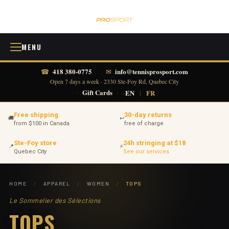
MENU
418 380-0775
info@tennisprosport.com
☎
✉
Open 7 days a week · 2330 Ste-Foy Rd, Quebec City
·
Gift Cards
·
EN
|
FR
Free shipping
30-day returns
🚚
↩
from $100 in Canada
free of charge
Ste-Foy store
24h stringing at $18
📍
⚡
Quebec City
See our services
HOME
/
APPAREL
/
WOMEN
/
TOPS
Le Sommelier des Sélections
TOPS