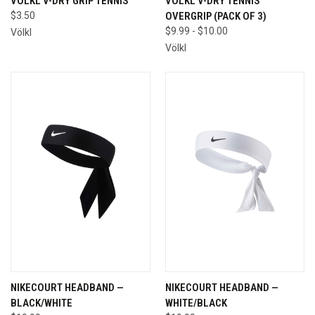
VÖLKL V-DRY GRIP TENNIS
VÖLKL V-DRY TENNIS
$3.50
OVERGRIP (PACK OF 3)
$9.99 - $10.00
Völkl
Völkl
NIKECOURT HEADBAND —
NIKECOURT HEADBAND —
BLACK/WHITE
WHITE/BLACK