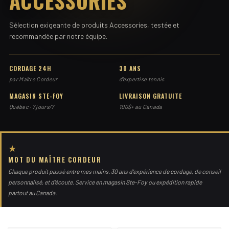
ACCESSORIES
Sélection exigeante de produits Accessories, testée et
recommandée par notre équipe.
CORDAGE 24H
30 ANS
par Maître Cordeur
d'expertise tennis
MAGASIN STE-FOY
LIVRAISON GRATUITE
Québec · 7 jours/7
100$+ au Canada
★
MOT DU MAÎTRE CORDEUR
Chaque produit passé entre mes mains. 30 ans d'expérience de cordage, de conseil
personnalisé, et d'écoute. Service en magasin Ste-Foy ou expédition rapide
partout au Canada.