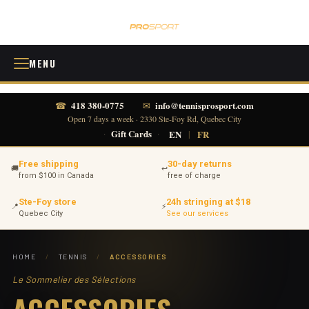
MENU
418 380-0775
info@tennisprosport.com
☎
✉
Open 7 days a week · 2330 Ste-Foy Rd, Quebec City
·
Gift Cards
·
EN
|
FR
Free shipping
30-day returns
🚚
↩
from $100 in Canada
free of charge
Ste-Foy store
24h stringing at $18
📍
⚡
Quebec City
See our services
HOME
/
TENNIS
/
ACCESSORIES
Le Sommelier des Sélections