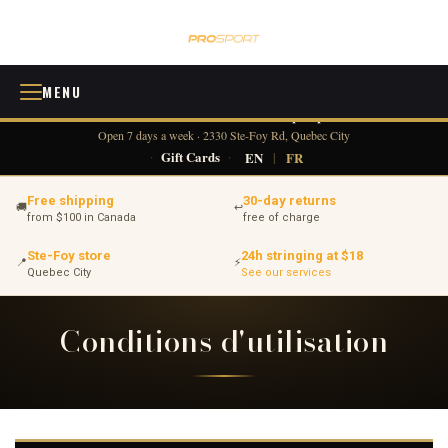
MENU
418 380-0775
info@tennisprosport.com
☎
✉
Open 7 days a week · 2330 Ste-Foy Rd, Quebec City
·
Gift Cards
·
EN
|
FR
Free shipping
30-day returns
🚚
↩
from $100 in Canada
free of charge
Ste-Foy store
24h stringing at $18
📍
⚡
Quebec City
See our services
Conditions d'utilisation